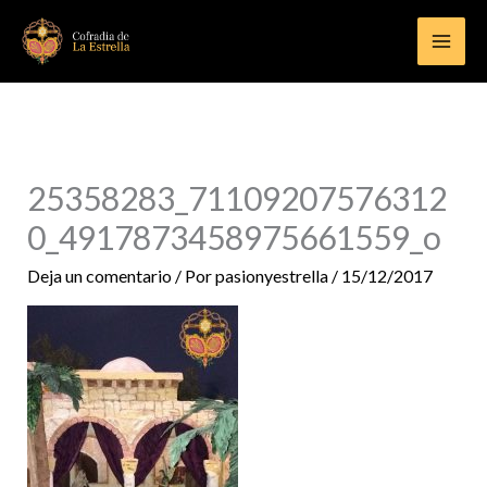
Ir
al
contenido
25358283_71109207576312
0_4917873458975661559_o
Deja un comentario
/ Por
pasionyestrella
/
15/12/2017