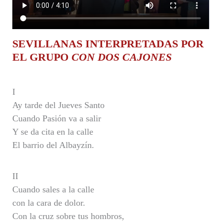
SEVILLANAS INTERPRETADAS POR
EL GRUPO
CON DOS CAJONES
I
Ay tarde del Jueves Santo
Cuando Pasión va a salir
Y se da cita en la calle
El barrio del Albayzín.
II
Cuando sales a la calle
con la cara de dolor.
Con la cruz sobre tus hombros,