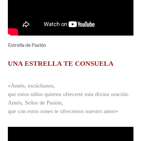
Estrella de Pasión
UNA ESTRELLA TE CONSUELA
«Amén, escúchanos,
que estos niños quieren ofrecerte esta divina oración.
Amén, Señor de Pasión,
que con estos sones te ofrecemos nuestro amor»