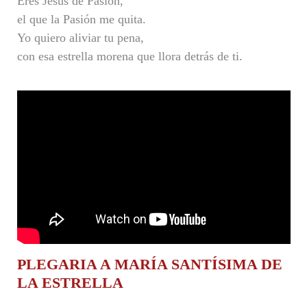
Eres Jesús de Pasión,
el que la Pasión me quita.
Yo quiero aliviar tu pena,
con esa estrella morena que llora detrás de ti.
PLEGARIA A MARÍA SANTÍSIMA DE
LA ESTRELLA