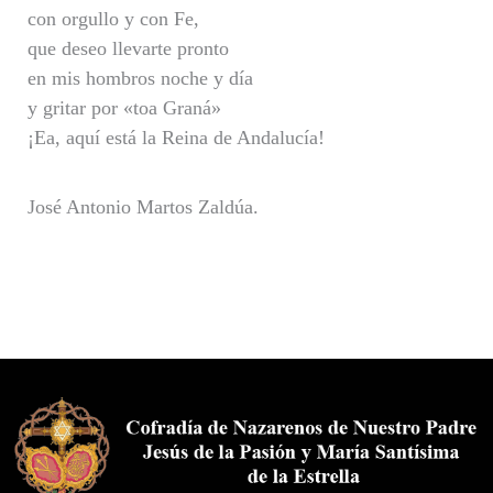
con orgullo y con Fe,
que deseo llevarte pronto
en mis hombros noche y día
y gritar por «toa Graná»
¡Ea, aquí está la Reina de Andalucía!
José Antonio Martos Zaldúa.