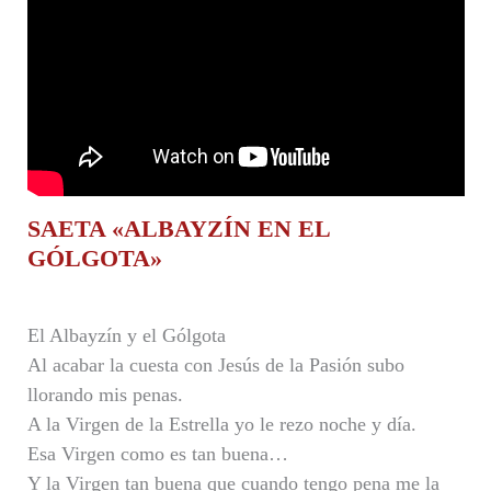
SAETA «ALBAYZÍN EN EL
GÓLGOTA»
El Albayzín y el Gólgota
Al acabar la cuesta con Jesús de la Pasión subo
llorando mis penas.
A la Virgen de la Estrella yo le rezo noche y día.
Esa Virgen como es tan buena…
Y la Virgen tan buena que cuando tengo pena me la