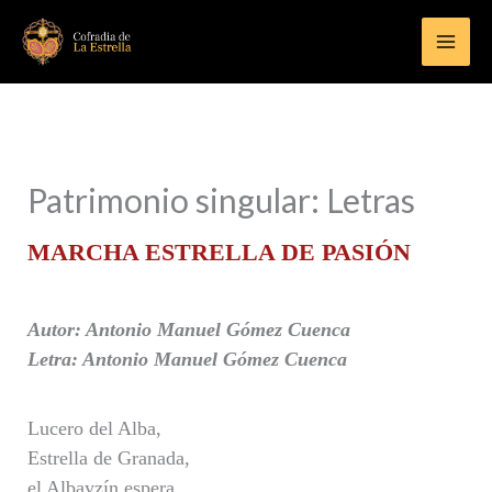
Ir
al
contenido
Patrimonio singular: Letras
MARCHA ESTRELLA DE PASIÓN
Autor: Antonio Manuel Gómez Cuenca
Letra: Antonio Manuel Gómez Cuenca
Lucero del Alba,
Estrella de Granada,
el Albayzín espera,