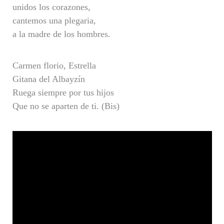
unidos los corazones,
cantemos una plegaria,
a la madre de los hombres.
Carmen florio, Estrella
Gitana del Albayzín
Ruega siempre por tus hijos
Que no se aparten de ti. (Bis)