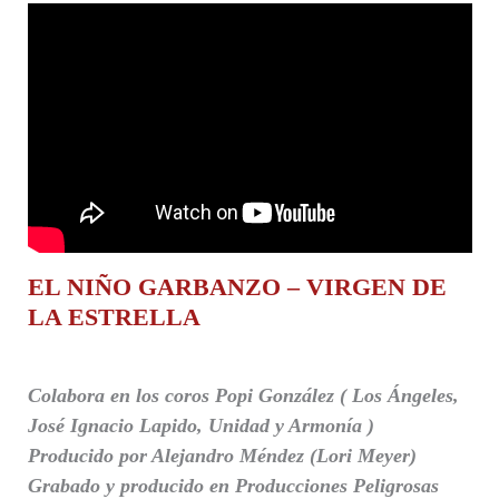
EL NIÑO GARBANZO – VIRGEN DE
LA ESTRELLA
Colabora en los coros Popi González ( Los Ángeles,
José Ignacio Lapido, Unidad y Armonía )
Producido por Alejandro Méndez (Lori Meyer)
Grabado y producido en Producciones Peligrosas