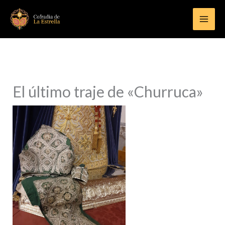
Ir
al
contenido
El último traje de «Churruca»