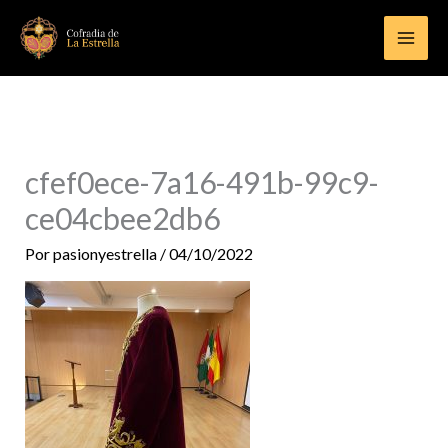
Ir
al
contenido
cfef0ece-7a16-491b-99c9-
ce04cbee2db6
Por
pasionyestrella
/
04/10/2022