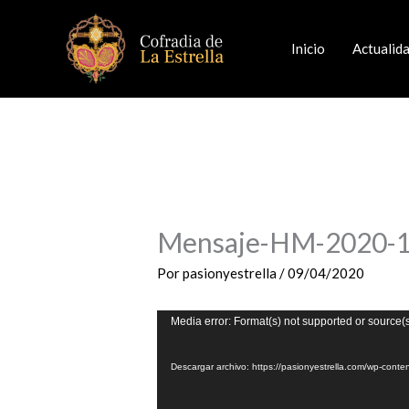
Ir
al
Inicio
Actualid
contenido
Mensaje-HM-2020-
Por
pasionyestrella
/
09/04/2020
Reproductor
Media error: Format(s) not supported or source(
de
vídeo
Descargar archivo: https://pasionyestrella.com/wp-co