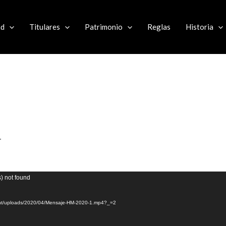
ad
Titulares
Patrimonio
Reglas
Historia
1
s) not found
ntent/uploads/2020/04/Mensaje-HM-2020-1.mp4?_=2