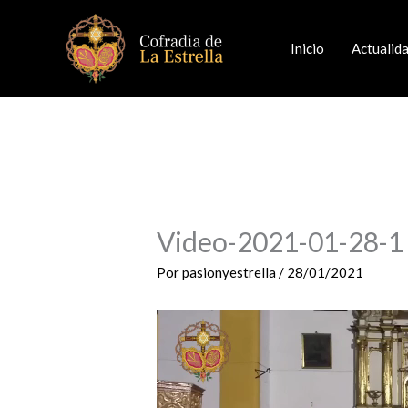
Ir
al
Inicio
Actualid
contenido
Video-2021-01-28-1
Por
pasionyestrella
/
28/01/2021
Reproductor
de
vídeo