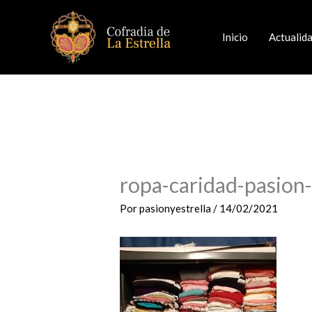
Ir
al
Inicio
Actualid
contenido
ropa-caridad-pasion-
Por
pasionyestrella
/
14/02/2021