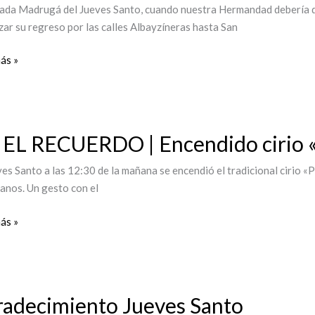
ada Madrugá del Jueves Santo, cuando nuestra Hermandad debería de 
izar su regreso por las calles Albayzíneras hasta San
gá
ás »
ín
EL RECUERDO | Encendido cirio «P
ERDO
ves Santo a las 12:30 de la mañana se encendió el tradicional cirio «
anos. Un gesto con el
dido
ás »
ón
ecimiento
adecimiento Jueves Santo
s