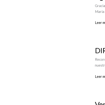
Santo
Gracia
María 
Leer m
DIRE
DI
Madru
del
Record
Albayz
nuestr
Leer m
Venia
Ven
Jueve