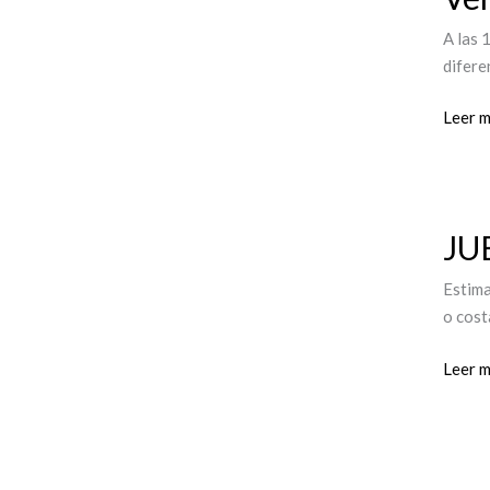
Santo
A las 
2021
difere
Leer m
JUEVE
JU
SANT
|
Estima
Mensa
o cost
de
Secret
Leer m