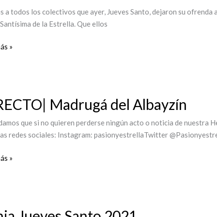
s a todos los colectivos que ayer, Jueves Santo, dejaron su ofrenda a
Santísima de la Estrella. Que ellos
ás »
CTO|
RECTO| Madrugá del Albayzín
gá
amos que si no quieren perderse ningún acto o noticia de nuestra H
ín
as redes sociales: Instagram: pasionyestrellaTwitter @Pasionyest
ás »
ia Jueves Santo 2021
s