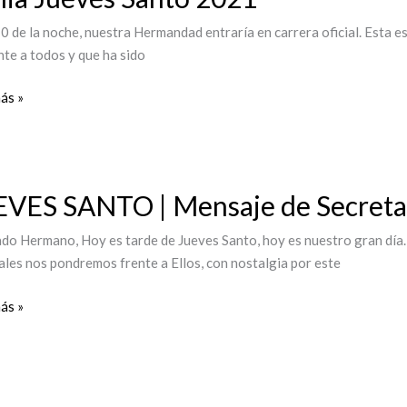
10 de la noche, nuestra Hermandad entraría en carrera oficial. Esta es
nte a todos y que ha sido
ás »
S
EVES SANTO | Mensaje de Secreta
O
do Hermano, Hoy es tarde de Jueves Santo, hoy es nuestro gran día. 
je
ales nos pondremos frente a Ellos, con nostalgia por este
aría
ás »