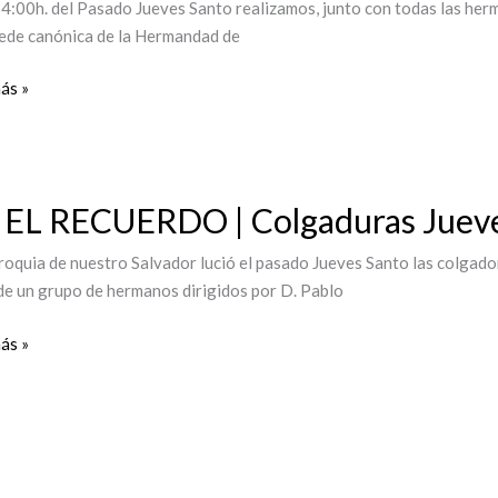
14:00h. del Pasado Jueves Santo realizamos, junto con todas las her
to
sede canónica de la Hermandad de
ndades
s
ás »
da
 EL RECUERDO | Colgaduras Jueve
ERDO
roquia de nuestro Salvador lució el pasado Jueves Santo las colgado
de un grupo de hermanos dirigidos por D. Pablo
duras
s
ás »