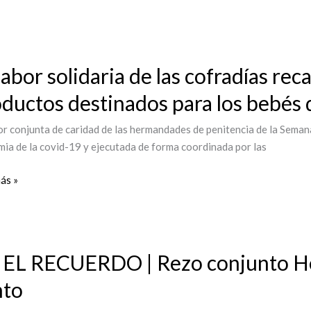
labor solidaria de las cofradías re
ria
ductos destinados para los bebés 
or conjunta de caridad de las hermandades de penitencia de la Seman
ías
ia de la covid-19 y ejecutada de forma coordinada por las
da
0€
ás »
ctos
ados
 EL RECUERDO | Rezo conjunto H
ERDO
nto